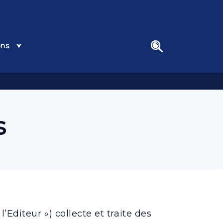
ons
search
s
l’Editeur ») collecte et traite des