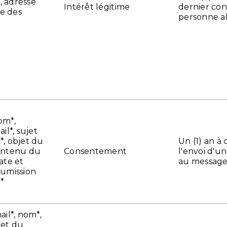
n, adresse
Intérêt légitime
dernier con
ue des
personne 
om*,
il*, sujet
, objet du
Un (1) an à
ontenu du
Consentement
l'envoi d'u
ate et
au messag
umission
*
il*, nom*,
jet du