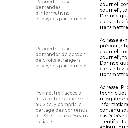
Répondre aux
courriel, c
demandes
courriel*, t
d'informations
Donnée que
envoyées par courriel
consentez 
transmettr
Adresse e-ma
prénom, ob
Répondre aux
courriel, c
demandes de cession
courriel*, t
de droits étrangers
Donnée que
envoyées par courriel
consentez 
transmettr
Adresse IP,
Permettre l’accès à
techniques
des contenus externes
navigateur 
au Site, y compris le
informations
partage des contenus
contenu sou
du Site sur les réseaux
cas échéant,
sociaux
identifiant d
éditeur du 