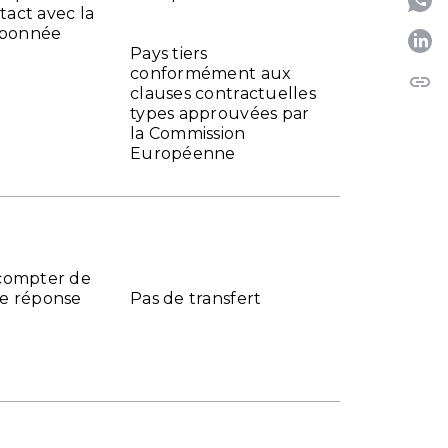
tact avec la
abonnée
P
Pays tiers
conformément aux
link
C
clauses contractuelles
types approuvées par
la Commission
Européenne
 compter de
ne réponse
Pas de transfert
e