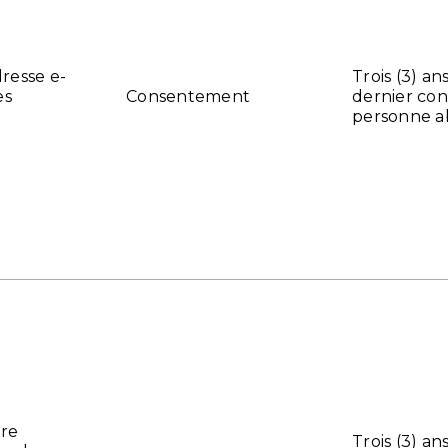
resse e-
Trois (3) an
es
Consentement
dernier con
personne 
ure
Trois (3) an