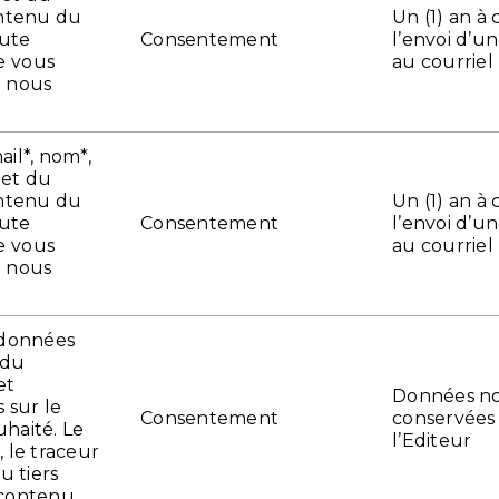
ontenu du
Un (1) an à
oute
Consentement
l’envoi d’u
 vous
au courriel
à nous
e
il*, nom*,
jet du
ontenu du
Un (1) an à
oute
Consentement
l’envoi d’u
 vous
au courriel
à nous
e
 données
 du
et
Données n
 sur le
Consentement
conservées
haité. Le
l’Editeur
 le traceur
u tiers
contenu.