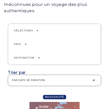
méconnues pour un voyage des plus
authentiques.
arrow_drop_down
SÉLECTIONS
arrow_drop_down
PRIX
arrow_drop_down
DESTINATION
Trier par
PAR DATE DE PARUTION
NOUVEAUTÉ