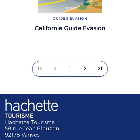
GUIDES ÉVASION
Californie Guide Evasion
first_page
chevron_left
chevron_right
last_page
1
Hachette Tourisme
58 rue Jean Bleuzen
92178 Vanves