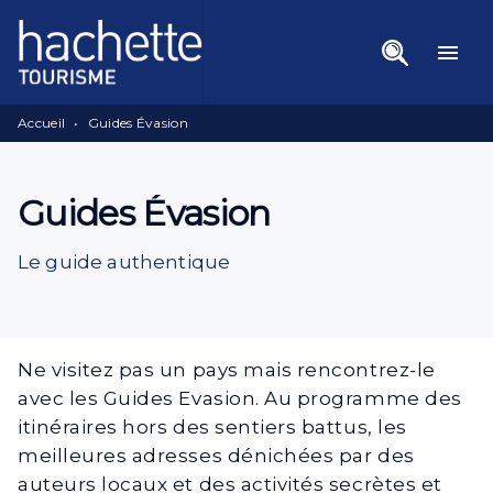
Menu
Recherche
Contenu
menu
Pied De Page
Accueil
•
Guides Évasion
Guides Évasion
Le guide authentique
Ne visitez pas un pays mais rencontrez-le
avec les Guides Evasion. Au programme des
itinéraires hors des sentiers battus, les
meilleures adresses dénichées par des
auteurs locaux et des activités secrètes et