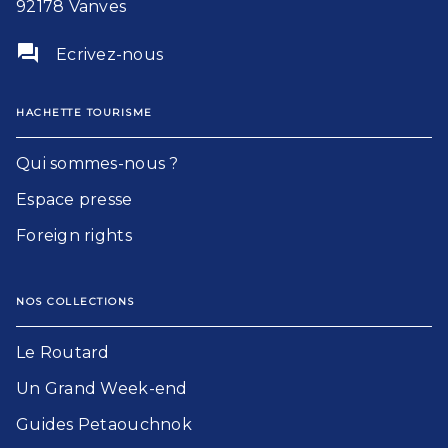
92178 Vanves
question_answer
Ecrivez-nous
HACHETTE TOURISME
Qui sommes-nous ?
Espace presse
Foreign rights
NOS COLLECTIONS
Le Routard​
Un Grand Week-end​
Guides Petaouchnok​