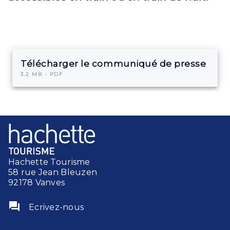
Télécharger le communiqué de presse
3.2 MB - PDF
Hachette Tourisme
58 rue Jean Bleuzen
92178 Vanves
question_answer
Ecrivez-nous