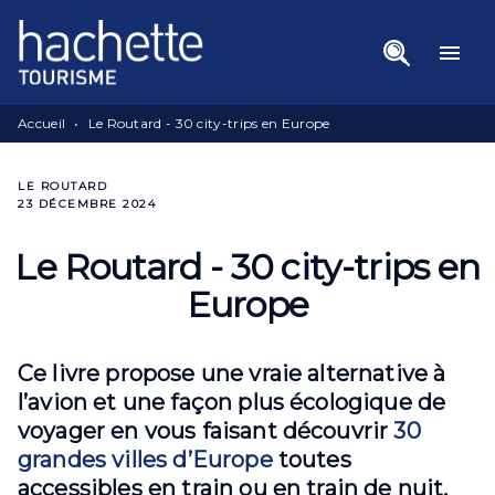
Menu
Recherche
Contenu
menu
Pied De Page
Accueil
•
Le Routard - 30 city-trips en Europe
LE ROUTARD
23 DÉCEMBRE 2024
Le Routard - 30 city-trips en
Europe
Ce livre propose une vraie alternative à
l’avion et une façon plus écologique de
voyager en vous faisant découvrir
30
grandes villes d’Europe
toutes
accessibles en train ou en train de nuit.