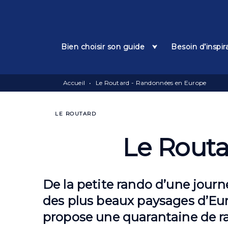
Menu
Recherche
Contenu
Bien choisir son guide
Besoin d’inspir
Accueil
•
Le Routard - Randonnées en Europe
LE ROUTARD
Le Rout
De la petite rando d’une journ
des plus beaux paysages d’Euro
propose une quarantaine de r