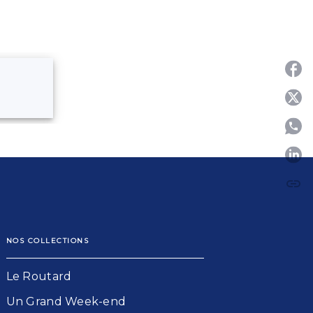
P
P
link
C
NOS COLLECTIONS
Le Routard​
Un Grand Week-end​