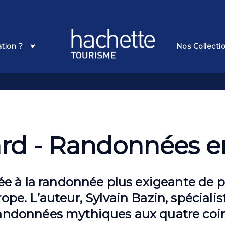
Pied De Page
ation ?
Nos Collecti
ard - Randonnées e
ée à la randonnée plus exigeante de plu
pe. L’auteur, Sylvain Bazin, spéciali
andonnées mythiques aux quatre coin