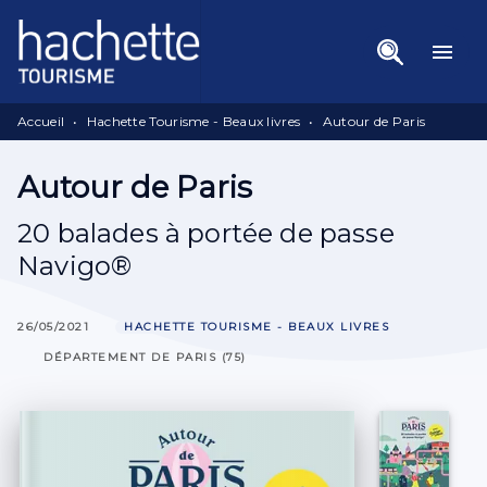
Menu
Recherche
Contenu
menu
Pied De Page
Accueil
•
Hachette Tourisme - Beaux livres
•
Autour de Paris
Autour de Paris
20 balades à portée de passe
Navigo®
26/05/2021
HACHETTE TOURISME - BEAUX LIVRES
DÉPARTEMENT DE PARIS (75)