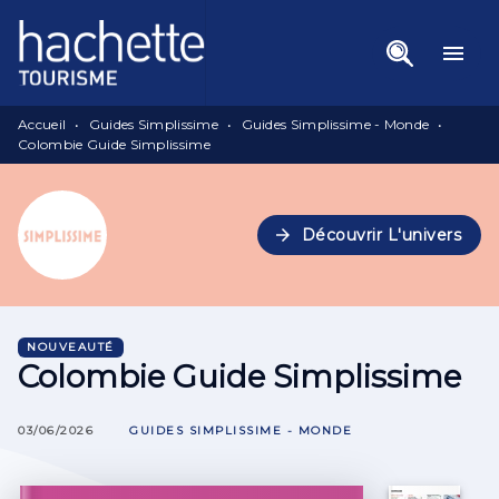
Menu
Recherche
Contenu
menu
Pied De Page
Accueil
•
Guides Simplissime
•
Guides Simplissime - Monde
•
Colombie Guide Simplissime
arrow_forward
Découvrir L'univers
NOUVEAUTÉ
Colombie Guide Simplissime
03/06/2026
GUIDES SIMPLISSIME - MONDE