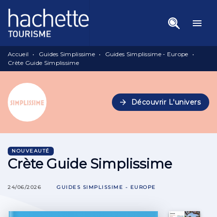
Menu
Recherche
Contenu
menu
Pied De Page
Accueil
•
Guides Simplissime
•
Guides Simplissime - Europe
•
Crète Guide Simplissime
arrow_forward
Découvrir L'univers
NOUVEAUTÉ
Crète Guide Simplissime
24/06/2026
GUIDES SIMPLISSIME - EUROPE