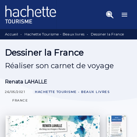
Menu
Recherche
Contenu
menu
Pied De Page
Accueil
•
Hachette Tourisme - Beaux livres
•
Dessiner la France
Dessiner la France
Réaliser son carnet de voyage
Renata LAHALLE
26/05/2021
HACHETTE TOURISME - BEAUX LIVRES
FRANCE