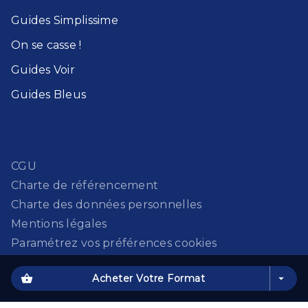
Guides Simplissime​
On se casse !​
Guides Voir​
Guides Bleu​s
CGU
Charte de référencement
Charte des données personnelles
Mentions légales
Paramétrez vos préférences cookies
shopping_basket
Acheter Votre Format
arrow_drop_down