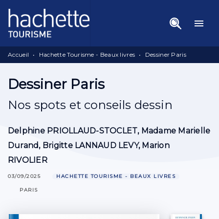
Menu
Recherche
Contenu
menu
Pied De Page
Accueil
•
Hachette Tourisme - Beaux livres
•
Dessiner Paris
Dessiner Paris
Nos spots et conseils dessin
Delphine PRIOLLAUD-STOCLET
,
Madame Marielle
Durand
,
Brigitte LANNAUD LEVY
,
Marion
RIVOLIER
03/09/2025
HACHETTE TOURISME - BEAUX LIVRES
PARIS