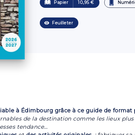
Papier
10,95 €
Numéri
visibility
Feuilleter
iable à Édimbourg grâce à ce guide de format 
nables de la destination comme les lieux plus c
resses tendance…