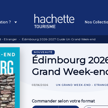
Pied De Page
ation ?
Nos Collecti
 - Etranger
•
Édimbourg 2026-2027 Guide Un Grand Week-end
NOUVEAUTÉ
Édimbourg 2026
Grand Week-en
03/06/2026
UN GRAND WEEK-END - ETRANG
Commander selon votre format