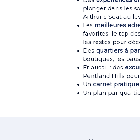
Des
expériences u
plonger dans les s
Arthur’s Seat au le
Les
meilleures adr
favorites, le top d
les restos pour dé
Des
quartiers à pa
boutiques, les paus
Et aussi : des
excu
Pentland Hills pour
Un
carnet pratique
Un plan par quarti