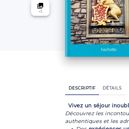
collections
+
3
DESCRIPTIF
DÉTAILS
Vivez un séjour inoubl
Découvrez les incontour
authentiques et les ad