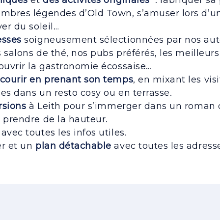
niques
et
des activités originales
: fabriquer sa 
ombres légendes d’Old Town, s’amuser lors d’une
ver du soleil…
esses
soigneusement sélectionnées par nos aut
es salons de thé, nos pubs préférés, les meilleu
couvrir la gastronomie écossaise…
rcourir en prenant son temps
, en mixant les visi
es dans un resto cosy ou en terrasse.
rsions
à Leith pour s’immerger dans un roman d
 prendre de la hauteur.
avec toutes les infos utiles.
er et un
plan détachable
avec toutes les adresse