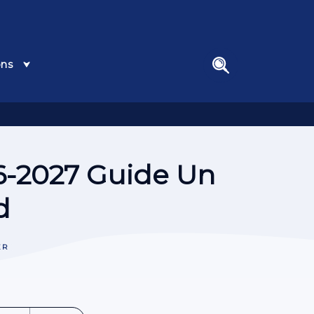
ons
search
-2027 Guide Un
d
ER