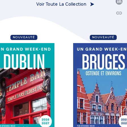
P
Voir Toute La Collection
link
C
NOUVEAUTÉ
NOUVEAUTÉ