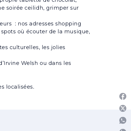
propre tablette de chocolat,
 soirée ceilidh, grimper sur
eurs : nos adresses shopping
rs spots où écouter de la musique,
tes culturelles, les jolies
’Irvine Welsh ou dans les
s localisées.
P