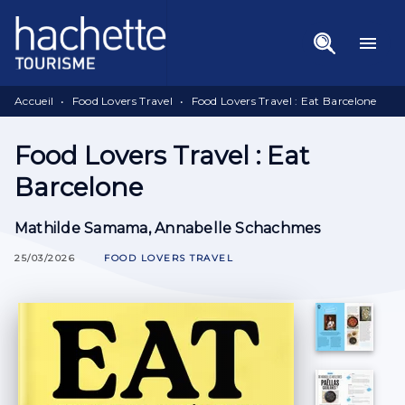
Menu
Recherche
Contenu
menu
Pied De Page
Accueil
•
Food Lovers Travel
•
Food Lovers Travel : Eat Barcelone
Food Lovers Travel : Eat
Barcelone
Mathilde Samama
,
Annabelle Schachmes
25/03/2026
FOOD LOVERS TRAVEL