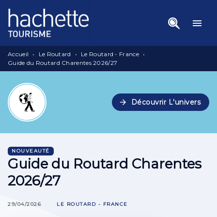
Menu
Recherche
Contenu
menu
Pied De Page
Accueil
•
Le Routard
•
Le Routard - France
•
Guide du Routard Charentes 2026/27
arrow_forward
Découvrir L'univers
NOUVEAUTÉ
Guide du Routard Charentes
2026/27
29/04/2026
LE ROUTARD - FRANCE