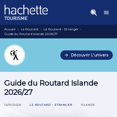
Menu
Recherche
Contenu
menu
Pied De Page
Accueil
•
Le Routard
•
Le Routard - Etranger
•
Guide du Routard Islande 2026/27
arrow_forward
Découvrir L'univers
Guide du Routard Islande
2026/27
14/01/2026
LE ROUTARD - ETRANGER
ISLANDE