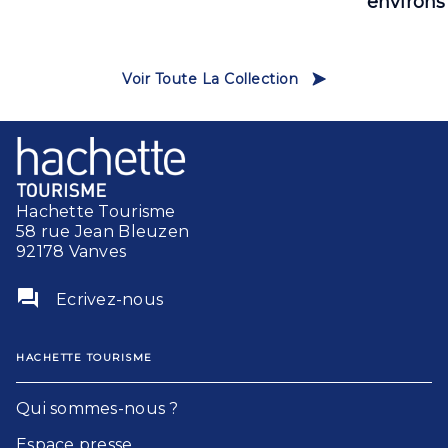
environs
Voir Toute La Collection
Hachette Tourisme
58 rue Jean Bleuzen
92178 Vanves
question_answer
Ecrivez-nous
HACHETTE TOURISME
Qui sommes-nous ?
Espace presse