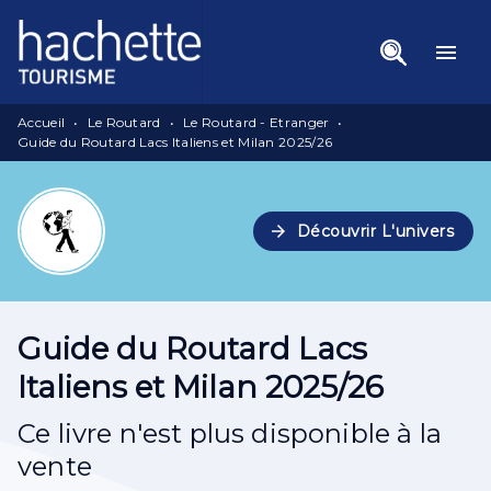
Menu
Recherche
Contenu
menu
Pied De Page
Accueil
•
Le Routard
•
Le Routard - Etranger
•
Guide du Routard Lacs Italiens et Milan 2025/26
arrow_forward
Découvrir L'univers
Guide du Routard Lacs
Italiens et Milan 2025/26
Ce livre n'est plus disponible à la
vente