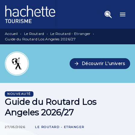
Menu
Recherche
Contenu
menu
Pied De Page
Accueil
•
Le Routard
•
Le Routard - Etranger
•
Guide du Routard Los Angeles 2026/27
arrow_forward
Découvrir L'univers
NOUVEAUTÉ
Guide du Routard Los
Angeles 2026/27
27/05/2026
LE ROUTARD - ETRANGER