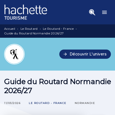
Menu
Recherche
Contenu
menu
Pied De Page
Accueil
•
Le Routard
•
Le Routard - France
•
Guide du Routard Normandie 2026/27
arrow_forward
Découvrir L'univers
Guide du Routard Normandie
2026/27
11/03/2026
LE ROUTARD - FRANCE
NORMANDIE