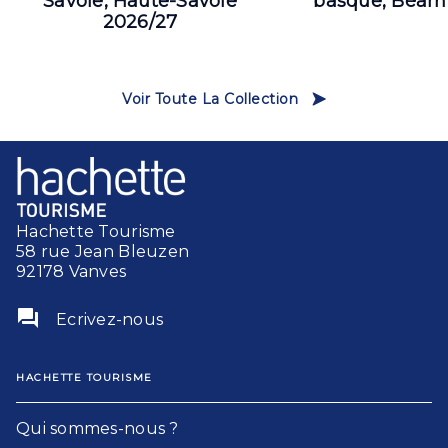
Savoie, Haute-Savoie
basque, Béarn
2026/27
Voir Toute La Collection
Hachette Tourisme
58 rue Jean Bleuzen
92178 Vanves
question_answer
Ecrivez-nous
HACHETTE TOURISME
Qui sommes-nous ?