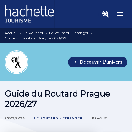
Menu
Recherche
Contenu
menu
Pied De Page
Accueil
•
Le Routard
•
Le Routard - Etranger
•
Guide du Routard Prague 2026/27
arrow_forward
Découvrir L'univers
Guide du Routard Prague
2026/27
25/02/2026
LE ROUTARD - ETRANGER
PRAGUE