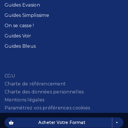
Guides Evasion​
Guides Simplissime​
On se casse !​
Guides Voir​
Guides Bleu​s
CGU
Charte de référencement
Charte des données personnelles
Mentions légales
Paramétrez vos préférences cookies
shopping_basket
Acheter Votre Format
arrow_drop_down