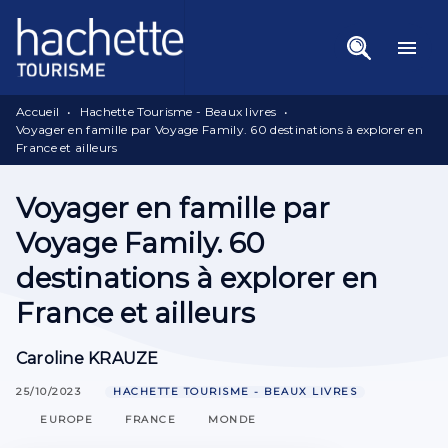
Menu
Recherche
Contenu
menu
Pied De Page
Accueil
•
Hachette Tourisme - Beaux livres
•
Voyager en famille par Voyage Family. 60 destinations à explorer en
France et ailleurs
Voyager en famille par
Voyage Family. 60
destinations à explorer en
France et ailleurs
Caroline KRAUZE
25/10/2023
HACHETTE TOURISME - BEAUX LIVRES
EUROPE
FRANCE
MONDE