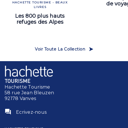
de voya
HACHETTE TOURISME - BEAUX
LIVRES
Les 800 plus hauts
refuges des Alpes
Voir Toute La Collection
Hachette Tourisme
58 rue Jean Bleuzen
92178 Vanves
question_answer
Ecrivez-nous