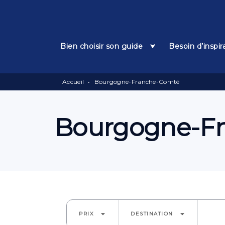
Menu
Recherche
Contenu
Bien choisir son guide
Besoin d’inspir
Accueil
•
Bourgogne-Franche-Comté
Bourgogne-F
arrow_drop_down
arrow_drop_down
PRIX
DESTINATION