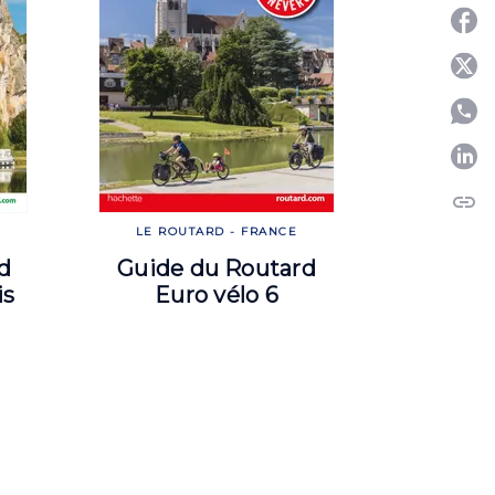
P
P
link
C
LE ROUTARD - FRANCE
d
Guide du Routard
is
Euro vélo 6