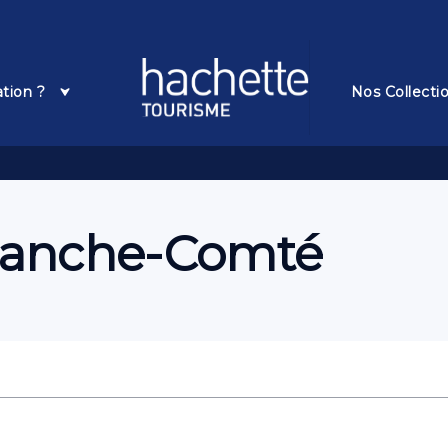
Pied De Page
ation ?
Nos Collecti
ranche-Comté