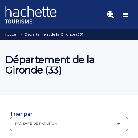
Menu
Recherche
Contenu
menu
Pied De Page
Accueil
•
Département de la Gironde (33)
Département de la
Gironde (33)
Trier par
PAR DATE DE PARUTION