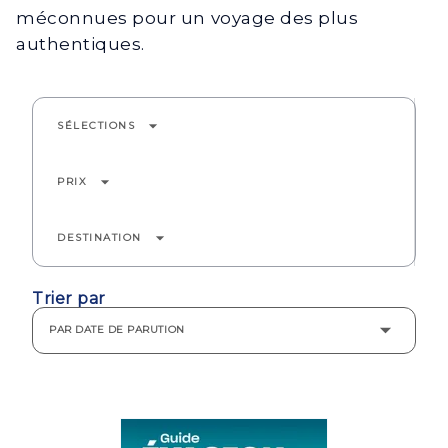
méconnues pour un voyage des plus
authentiques.
arrow_drop_down
SÉLECTIONS
arrow_drop_down
PRIX
arrow_drop_down
DESTINATION
Trier par
PAR DATE DE PARUTION