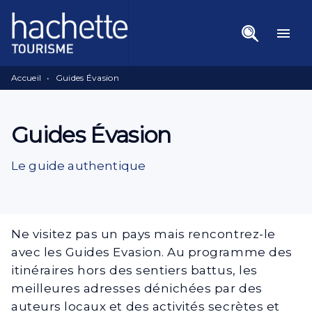
Menu
Recherche
Contenu
menu
Pied De Page
Accueil
•
Guides Évasion
Guides Évasion
Le guide authentique
Ne visitez pas un pays mais rencontrez-le
avec les Guides Evasion. Au programme des
itinéraires hors des sentiers battus, les
meilleures adresses dénichées par des
auteurs locaux et des activités secrètes et