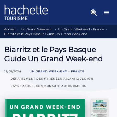
Menu
Recherche
Contenu
menu
Pied De Page
Accueil
•
Un Grand Week-end
•
Un Grand Week-end - France
•
Biarritz et le Pays Basque Guide Un Grand Week-end
Biarritz et le Pays Basque
Guide Un Grand Week-end
15/05/2024
UN GRAND WEEK-END - FRANCE
DÉPARTEMENT DES PYRÉNÉES-ATLANTIQUES (64)
PAYS BASQUE, COMMUNAUTÉ AUTONOME DU