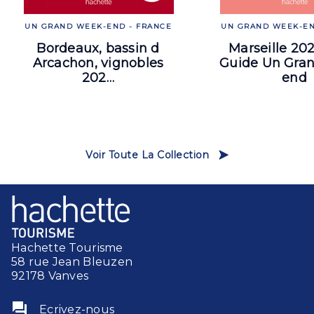
UN GRAND WEEK-END - FRANCE
UN GRAND WEEK-EN
Bordeaux, bassin d
Marseille 20
Arcachon, vignobles
Guide Un Gra
202…
end
Voir Toute La Collection
Hachette Tourisme
58 rue Jean Bleuzen
92178 Vanves
question_answer
Ecrivez-nous