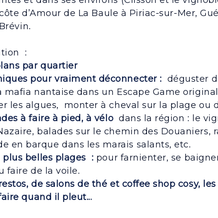
s et dans ses environs (Clisson et le vignoble
 côte d’Amour de La Baule à Piriac-sur-Mer, Guér
Brévin.
tion :
plans par quartier
iques pour vraiment déconnecter :
déguster de
 la mafia nantaise dans un Escape Game original
r les algues, monter à cheval sur la plage ou d
des à faire à pied, à vélo
dans la région : le vig
Nazaire, balades sur le chemin des Douaniers, 
 en barque dans les marais salants, etc.
 plus belles plages :
pour farnienter, se baigne
 faire de la voile.
restos, de salons de thé et coffee shop cosy, les
faire quand il pleut…