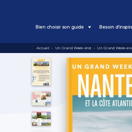
Menu
Recherche
Contenu
Bien choisir son guide
Besoin d’inspir
Accueil
•
Un Grand Week-end
•
Un Grand Week-end