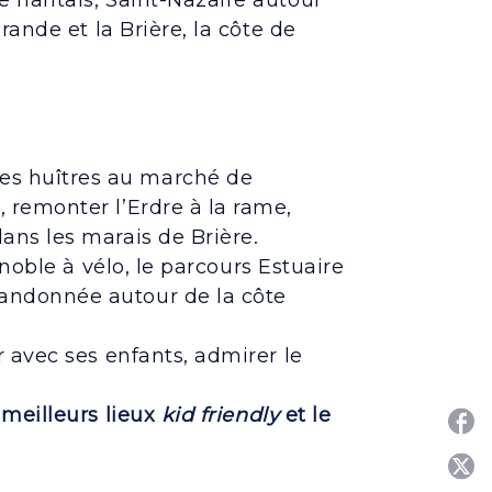
 nantais, Saint-Nazaire autour
ande et la Brière, la côte de
s huîtres au marché de
, remonter l’Erdre à la rame,
ans les marais de Brière.
noble à vélo, le parcours Estuaire
randonnée autour de la côte
r avec ses enfants, admirer le
 meilleurs lieux
kid friendly
et le
P