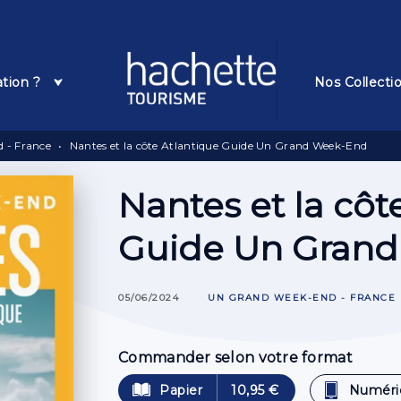
Pied De Page
ation ?
Nos Collecti
 - France
•
Nantes et la côte Atlantique Guide Un Grand Week-End
Nantes et la côt
Guide Un Gran
05/06/2024
UN GRAND WEEK-END - FRANCE
Commander selon votre format
Papier
10,95 €
Numéri