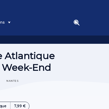
ons
search
e Atlantique
d Week-End
NANTES
que
7,99 €