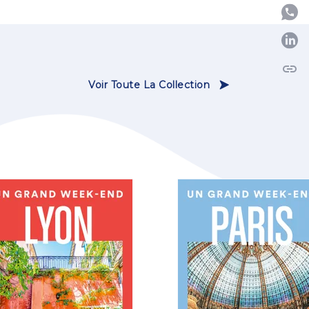
P
link
C
Voir Toute La Collection