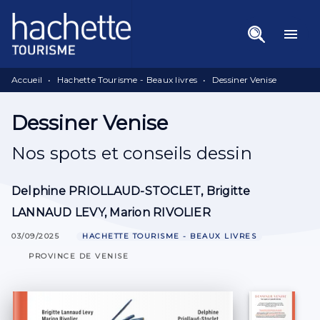
Menu
Recherche
Contenu
menu
Pied De Page
Accueil
•
Hachette Tourisme - Beaux livres
•
Dessiner Venise
Dessiner Venise
Nos spots et conseils dessin
Delphine PRIOLLAUD-STOCLET
,
Brigitte
LANNAUD LEVY
,
Marion RIVOLIER
03/09/2025
HACHETTE TOURISME - BEAUX LIVRES
PROVINCE DE VENISE