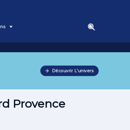
ons
search
arrow_forward
Découvrir L'univers
rd Provence