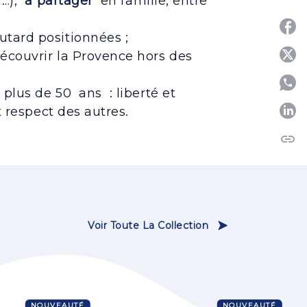
n …),
à partager
en famille, entre
utard positionnées ;
 découvrir la Provence hors des
P
 plus de 50 ans : liberté et
 respect des autres.
P
link
C
Voir Toute La Collection
NOUVEAUTÉ
NOUVEAUTÉ