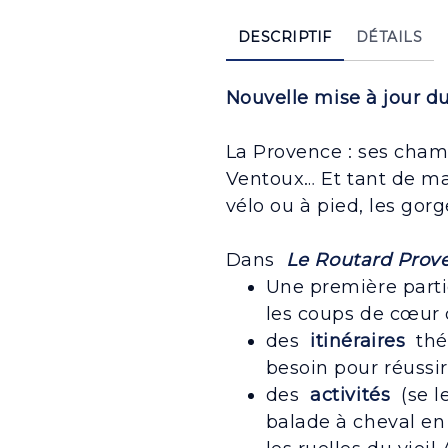
DESCRIPTIF
DÉTAILS
Nouvelle mise à jour du
La Provence : ses cham
Ventoux… Et tant de ma
vélo ou à pied, les go
Dans
Le Routard Prov
Une première partie
les coups de cœur 
des
itinéraires
thém
besoin pour réussir
des
activités
(se l
balade à cheval e