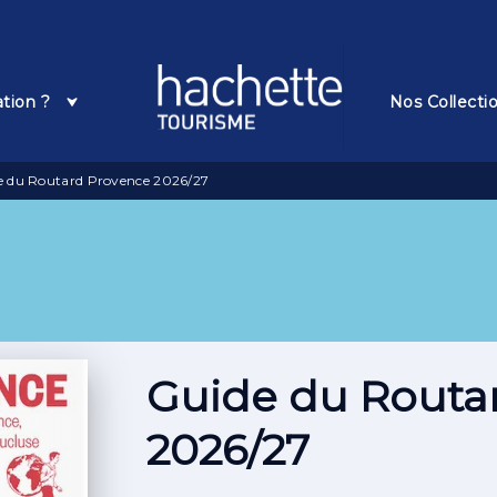
Pied De Page
ation ?
Nos Collecti
e du Routard Provence 2026/27
Guide du Routa
2026/27