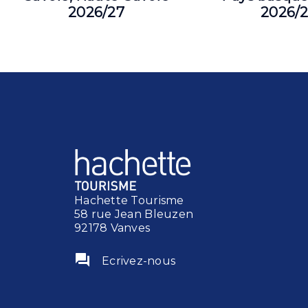
2026/27
2026/
Hachette Tourisme
58 rue Jean Bleuzen
92178 Vanves
question_answer
Ecrivez-nous