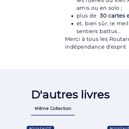
les ruelles du vieil
amis ou en solo ;
plus de
30 cartes 
et, bien sûr, le me
sentiers battus…
Merci à tous les Routar
indépendance d’esprit ;
D'autres livres
Même Collection
NOUVEAUTÉ
NOUVEAU