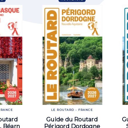
FRANCE
LE ROUTARD - FRANCE
outard
Guide du Routard
G
, Béarn
Périgord Dordogne