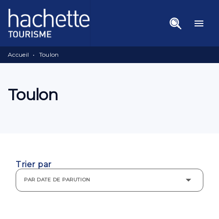
Menu
Recherche
Contenu
menu
Pied De Page
Accueil
•
Toulon
Toulon
Trier par
PAR DATE DE PARUTION