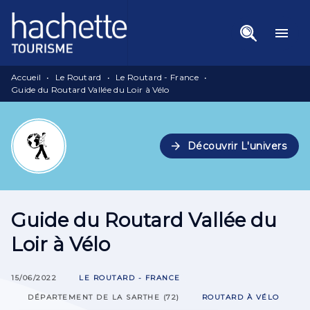
Menu
Recherche
Contenu
menu
Pied De Page
Accueil
•
Le Routard
•
Le Routard - France
•
Guide du Routard Vallée du Loir à Vélo
arrow_forward
Découvrir L'univers
Guide du Routard Vallée du
Loir à Vélo
15/06/2022
LE ROUTARD - FRANCE
DÉPARTEMENT DE LA SARTHE (72)
ROUTARD À VÉLO