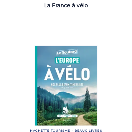
La France à vélo
HACHETTE TOURISME - BEAUX LIVRES