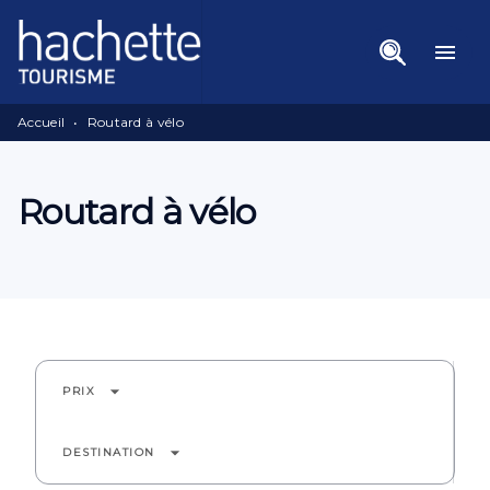
Menu
Recherche
Contenu
menu
Pied De Page
Accueil
•
Routard à vélo
Routard à vélo
arrow_drop_down
PRIX
arrow_drop_down
DESTINATION