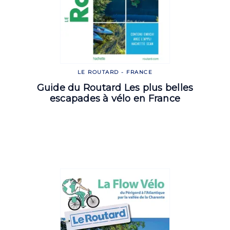
LE ROUTARD - FRANCE
Guide du Routard Les plus belles
escapades à vélo en France