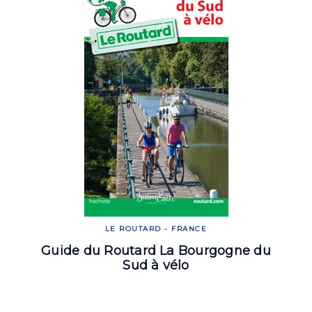
LE ROUTARD - FRANCE
Guide du Routard La Bourgogne du
Sud à vélo