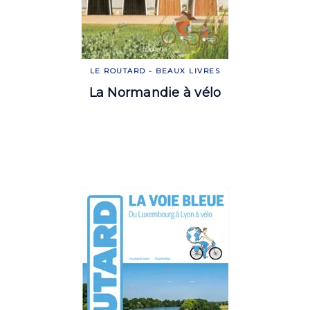
LE ROUTARD - BEAUX LIVRES
La Normandie à vélo