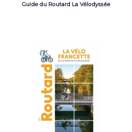
Guide du Routard La Vélodyssée