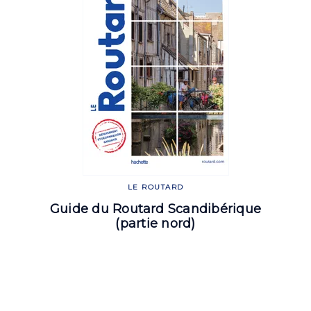
LE ROUTARD
Guide du Routard Scandibérique
(partie nord)