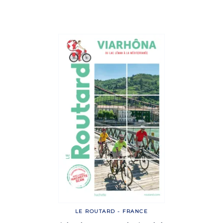
LE ROUTARD - FRANCE