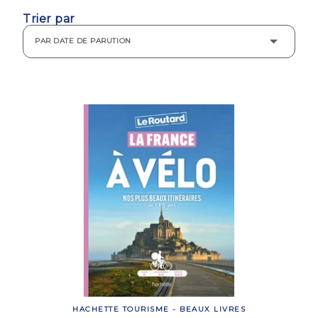
Trier par
PAR DATE DE PARUTION
HACHETTE TOURISME - BEAUX LIVRES