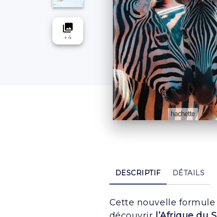
collections
+
4
DESCRIPTIF
DÉTAILS
Cette nouvelle formule d
découvrir
l’Afrique du 