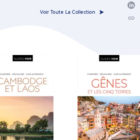
P
Voir Toute La Collection
link
C