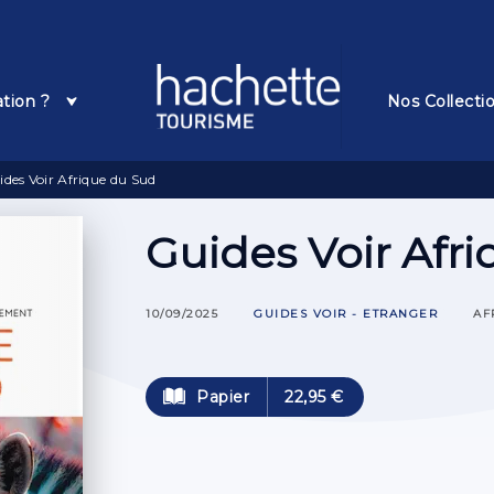
Pied De Page
ation ?
Nos Collecti
ides Voir Afrique du Sud
Guides Voir Afr
10/09/2025
GUIDES VOIR - ETRANGER
AF
Papier
22,95 €