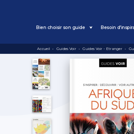
Menu
Recherche
Contenu
Bien choisir son guide
Besoin d’inspir
Accueil
•
Guides Voir
•
Guides Voir - Etranger
•
Gu