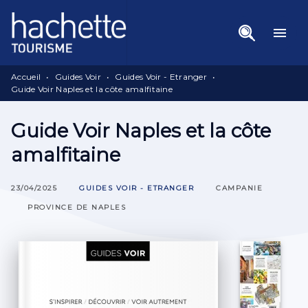
Menu
Recherche
Contenu
menu
Pied De Page
Accueil
•
Guides Voir
•
Guides Voir - Etranger
•
Guide Voir Naples et la côte amalfitaine
Guide Voir Naples et la côte
amalfitaine
23/04/2025
GUIDES VOIR - ETRANGER
CAMPANIE
PROVINCE DE NAPLES