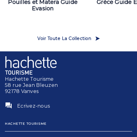
Pouilles et Matera Guide
Grèce Guide E
Evasion
Voir Toute La Collection
Hachette Tourisme
58 rue Jean Bleuzen
92178 Vanves
question_answer
Ecrivez-nous
HACHETTE TOURISME