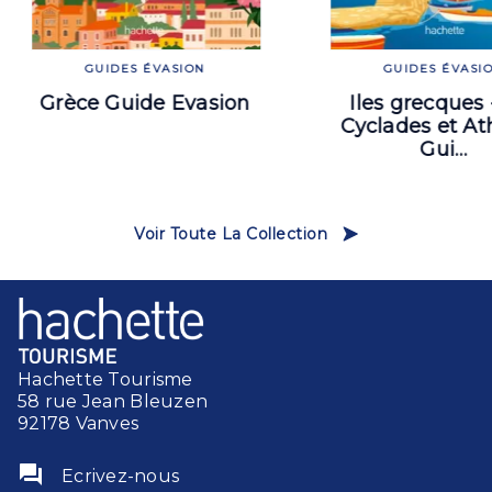
GUIDES ÉVASION
GUIDES ÉVASI
Grèce Guide Evasion
Iles grecques -
Cyclades et A
Gui…
Voir Toute La Collection
Hachette Tourisme
58 rue Jean Bleuzen
92178 Vanves
question_answer
Ecrivez-nous