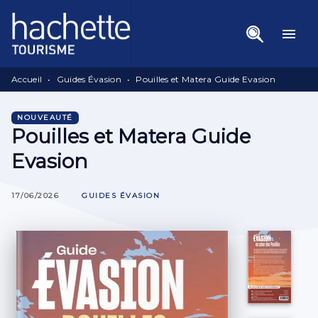
Menu
Recherche
Contenu
menu
Pied De Page
Accueil
•
Guides Évasion
•
Pouilles et Matera Guide Evasion
NOUVEAUTÉ
Pouilles et Matera Guide
Evasion
17/06/2026
GUIDES ÉVASION