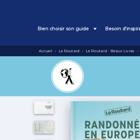
Menu
Recherche
Contenu
Bien choisir son guide
Besoin d’inspir
Accueil
•
Le Routard
•
Le Routard - Beaux Livres
•