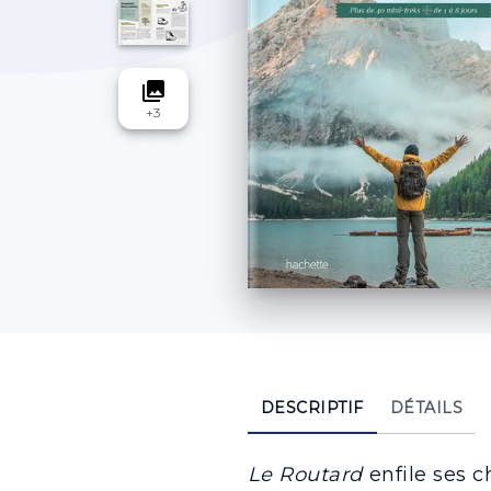
collections
+
3
DESCRIPTIF
DÉTAILS
Le Routard
enfile ses 