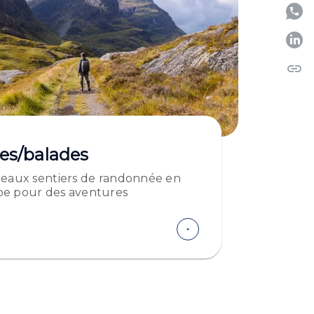
P
link
C
es/balades
beaux sentiers de randonnée en
pe pour des aventures