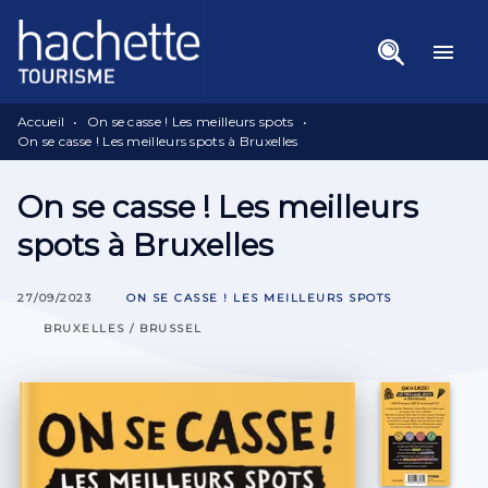
Menu
Recherche
Contenu
menu
Pied De Page
Accueil
•
On se casse ! Les meilleurs spots
•
On se casse ! Les meilleurs spots à Bruxelles
On se casse ! Les meilleurs
spots à Bruxelles
27/09/2023
ON SE CASSE ! LES MEILLEURS SPOTS
BRUXELLES / BRUSSEL