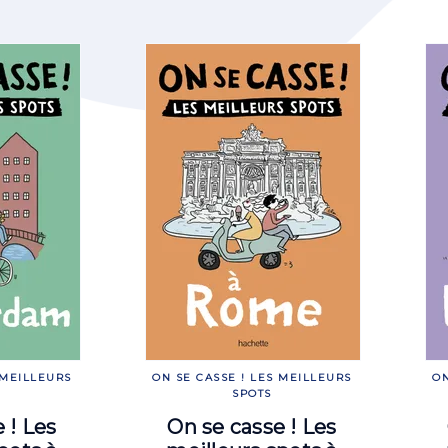
 MEILLEURS
ON SE CASSE ! LES MEILLEURS
ON
SPOTS
 ! Les
On se casse ! Les