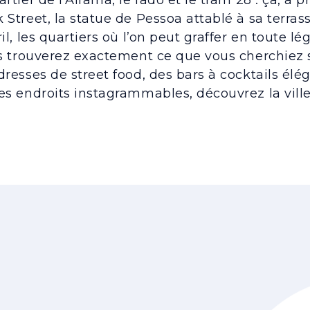
rtier de l’Alfama, le fado et le tram 28 : ça, a p
Street, la statue de Pessoa attablé à sa terrass
il, les quartiers où l’on peut graffer en toute lég
us trouverez exactement ce que vous cherchiez s
dresses de street food, des bars à cocktails élé
des endroits instagrammables, découvrez la vill