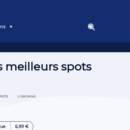
ons
search
s meilleurs spots
POTS
LISBONNE
que
6,99 €