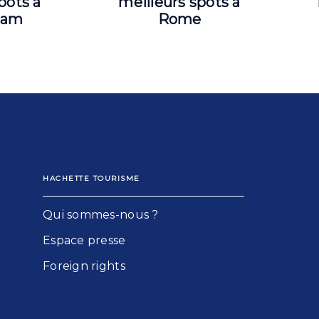
pots à
meilleurs spots à
dam
Rome
HACHETTE TOURISME
Qui sommes-nous ?
Espace presse
Foreign rights