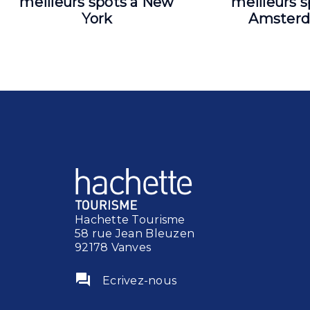
meilleurs spots à New
meilleurs s
York
Amster
Hachette Tourisme
58 rue Jean Bleuzen
92178 Vanves
question_answer
Ecrivez-nous