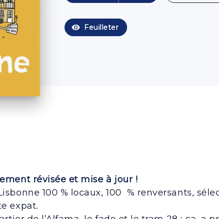
visibility
Feuilleter
rement révisée et mise à jour !
 Lisbonne 100 % locaux, 100 % renversants, séle
te expat.