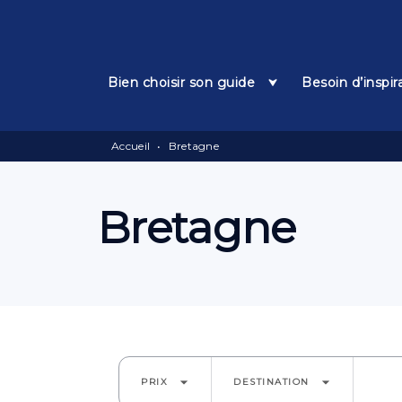
Menu
Recherche
Contenu
Bien choisir son guide
Besoin d’inspir
Accueil
•
Bretagne
Bretagne
arrow_drop_down
arrow_drop_down
PRIX
DESTINATION