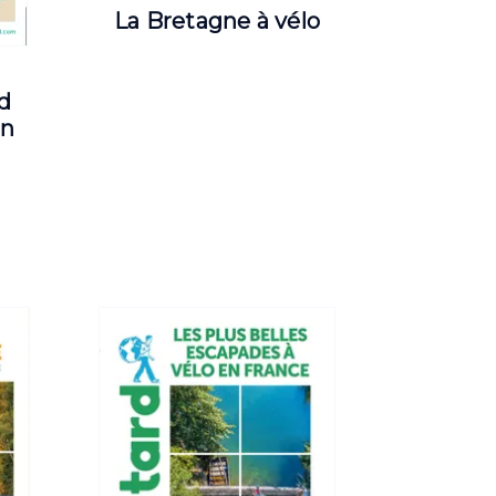
La Bretagne à vélo
d
an