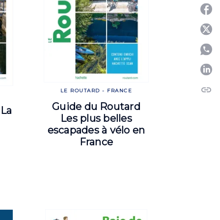
P
P
link
C
LE ROUTARD - FRANCE
Guide du Routard
 La
Les plus belles
escapades à vélo en
France