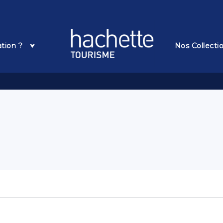
Pied De Page
ation ?
Nos Collecti