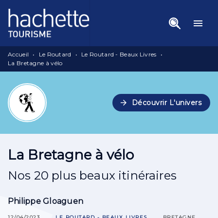
Menu
Recherche
Contenu
menu
Pied De Page
Accueil
•
Le Routard
•
Le Routard - Beaux Livres
•
La Bretagne à vélo
arrow_forward
Découvrir L'univers
La Bretagne à vélo
Nos 20 plus beaux itinéraires
Philippe Gloaguen
12/04/2023
LE ROUTARD - BEAUX LIVRES
BRETAGNE