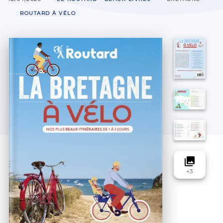
ROUTARD À VÉLO
collections
+
3