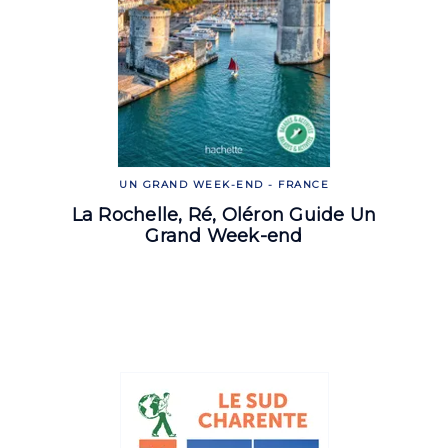
UN GRAND WEEK-END - FRANCE
La Rochelle, Ré, Oléron Guide Un
Grand Week-end