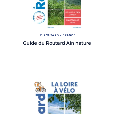
LE ROUTARD - FRANCE
Guide du Routard Ain nature