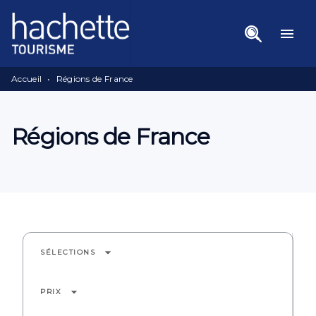
Menu
Recherche
Contenu
menu
Pied De Page
Accueil
•
Régions de France
Régions de France
arrow_drop_down
SÉLECTIONS
arrow_drop_down
PRIX