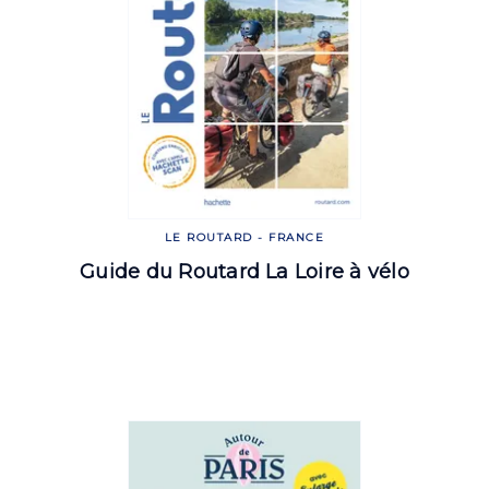
LE ROUTARD - FRANCE
Guide du Routard La Loire à vélo