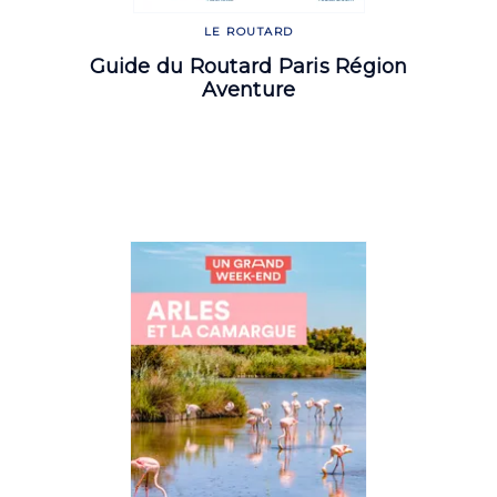
LE ROUTARD
Guide du Routard Paris Région
Aventure