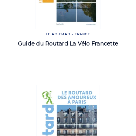
LE ROUTARD - FRANCE
Guide du Routard La Vélo Francette