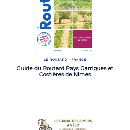
LE ROUTARD - FRANCE
Guide du Routard Pays Garrigues et
Costières de Nîmes