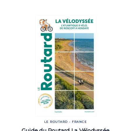
LE ROUTARD - FRANCE
Guide du Routard La Vélodyssée