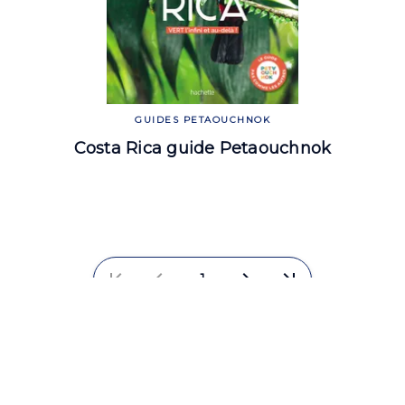
GUIDES PETAOUCHNOK
Costa Rica guide Petaouchnok
first_page
chevron_left
chevron_right
last_page
1