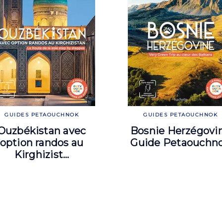
GUIDES PETAOUCHNOK
GUIDES PETAOUCHNOK
Ouzbékistan avec
Bosnie Herzégovi
option randos au
Guide Petaouchn
Kirghizist…