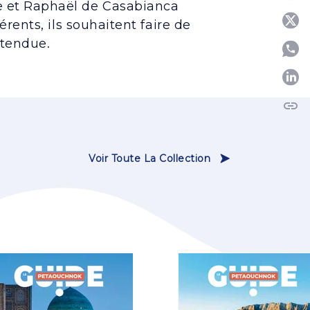
e et Raphaël de Casabianca
P
érents, ils souhaitent faire de
ttendue.
P
link
C
Voir Toute La Collection