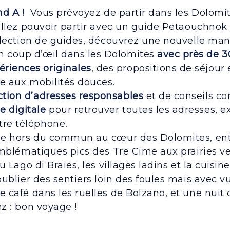
nd A !
Vous prévoyez de partir dans les Dolomite
allez pouvoir partir avec un guide Petaouchnok
llection de guides, découvrez une nouvelle man
n coup d’œil dans les Dolomites
avec près de 3
riences originales
, des propositions de séjour 
lle aux mobilités douces.
ection d’adresses responsables
et de conseils co
e digitale
pour retrouver toutes les adresses, ex
tre téléphone.
ge hors du commun au cœur des Dolomites, en
emblématiques pics des Tre Cime aux prairies v
u Lago di Braies, les villages ladins et la cuis
ublier des sentiers loin des foules mais avec vu
 café dans les ruelles de Bolzano, et une nuit
z : bon voyage !