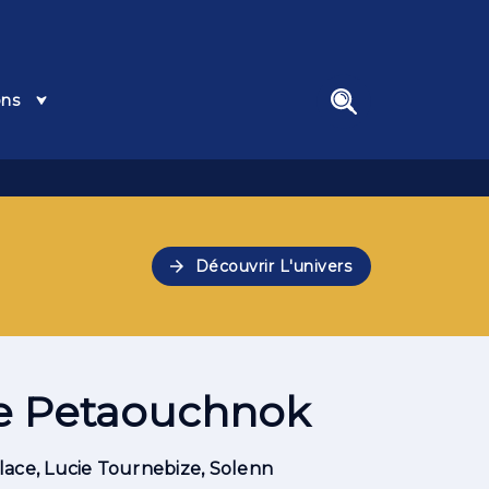
ons
search
arrow_forward
Découvrir L'univers
e Petaouchnok
lace
,
Lucie Tournebize
,
Solenn