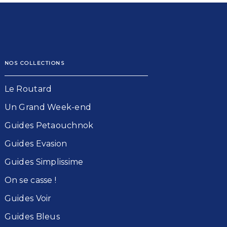
NOS COLLECTIONS
Le Routard​
Un Grand Week-end​
Guides Petaouchnok​
Guides Evasion​
Guides Simplissime​
On se casse !​
Guides Voir​
Guides Bleu​s