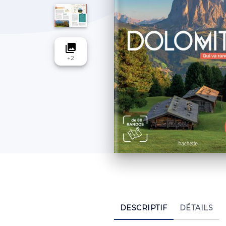
collections
+
2
DESCRIPTIF
DÉTAILS