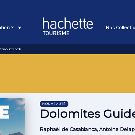
Pied De Page
ation ?
Nos Collecti
Petaouchnok
NOUVEAUTÉ
Dolomites Guid
Raphaël de Casabianca
,
Antoine Delap