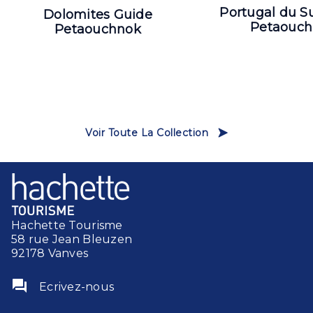
Portugal du S
Dolomites Guide
Petaouc
Petaouchnok
Voir Toute La Collection
Hachette Tourisme
58 rue Jean Bleuzen
92178 Vanves
question_answer
Ecrivez-nous