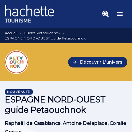
Menu
Recherche
Contenu
menu
Pied De Page
Accueil
•
Guides Petaouchnok
•
ESPAGNE NORD-OUEST guide Petaouchnok
arrow_forward
Découvrir L'univers
NOUVEAUTÉ
ESPAGNE NORD-OUEST
guide Petaouchnok
Raphaël de Casabianca
,
Antoine Delaplace
,
Coralie