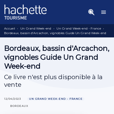
Menu
Recherche
Contenu
menu
Pied De Page
Accueil
•
Un Grand Week-end
•
Un Grand Week-end - France
•
Bordeaux, bassin d'Arcachon, vignobles Guide Un Grand Week-end
Bordeaux, bassin d'Arcachon,
vignobles Guide Un Grand
Week-end
Ce livre n'est plus disponible à la
vente
12/04/2023
UN GRAND WEEK-END - FRANCE
BORDEAUX