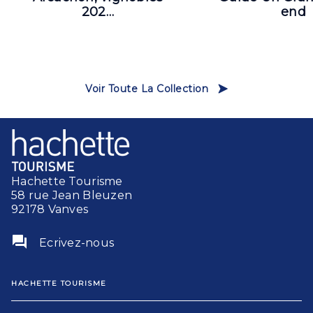
202…
end
Voir Toute La Collection
Hachette Tourisme
58 rue Jean Bleuzen
92178 Vanves
question_answer
Ecrivez-nous
HACHETTE TOURISME