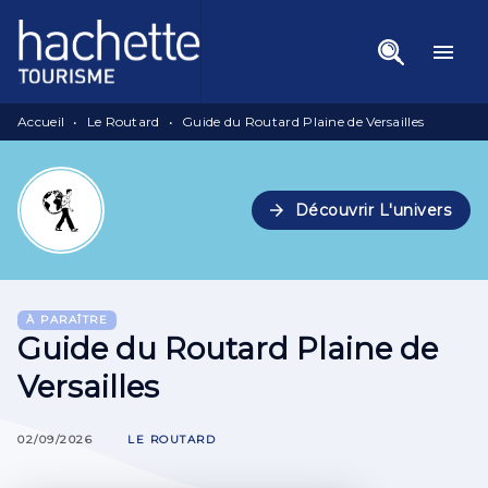
Menu
Recherche
Contenu
menu
Pied De Page
Accueil
•
Le Routard
•
Guide du Routard Plaine de Versailles
arrow_forward
Découvrir L'univers
À PARAÎTRE
Guide du Routard Plaine de
Versailles
02/09/2026
LE ROUTARD