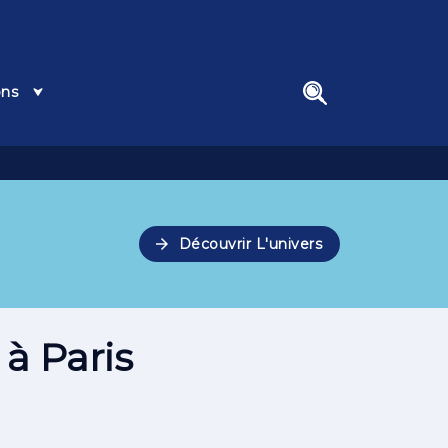
ons
search
arrow_forward
Découvrir L'univers
à Paris