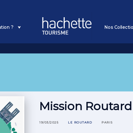
Pied De Page
ation ?
Nos Collecti
Mission Routard 
19/03/2025
LE ROUTARD
PARIS