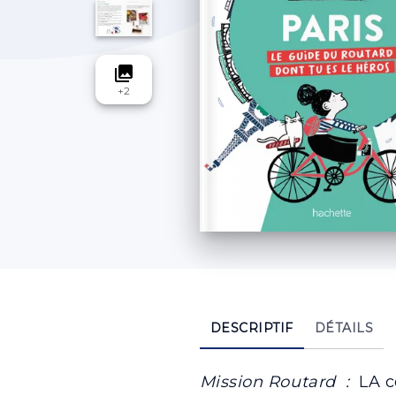
collections
+
2
DESCRIPTIF
DÉTAILS
Mission Routard :
LA co