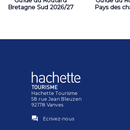
Guide du Routard
Guide du R
Bretagne Sud 2026/27
Pays des ch
Hachette Tourisme
58 rue Jean Bleuzen
92178 Vanves
question_answer
Ecrivez-nous