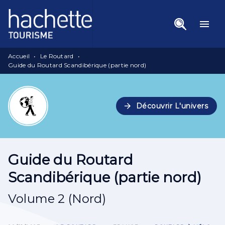
Menu
Recherche
Contenu
menu
Pied De Page
Accueil
•
Le Routard
•
Guide du Routard Scandibérique (partie nord)
arrow_forward
Découvrir L'univers
Guide du Routard
Scandibérique (partie nord)
Volume 2 (Nord)