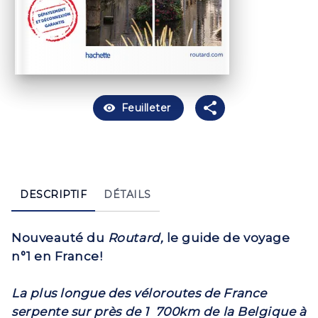
visibility
Feuilleter
DESCRIPTIF
DÉTAILS
Nouveauté du
Routard,
le guide de voyage
n°1 en France!
La plus longue des véloroutes de France
serpente sur près de 1
700
km de la Belgique à