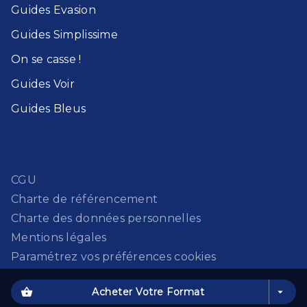
Guides Evasion​
Guides Simplissime​
On se casse !​
Guides Voir​
Guides Bleu​s
CGU
Charte de référencement
Charte des données personnelles
Mentions légales
Paramétrez vos préférences cookies
shopping_basket
Acheter Votre Format
arrow_drop_down