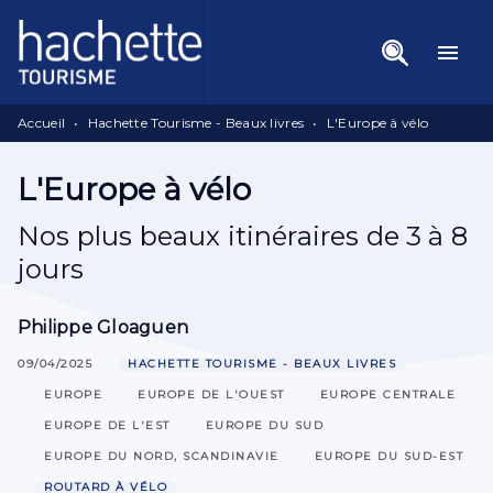
Menu
Recherche
Contenu
menu
Pied De Page
Accueil
•
Hachette Tourisme - Beaux livres
•
L'Europe à vélo
L'Europe à vélo
Nos plus beaux itinéraires de 3 à 8
jours
Philippe Gloaguen
09/04/2025
HACHETTE TOURISME - BEAUX LIVRES
EUROPE
EUROPE DE L'OUEST
EUROPE CENTRALE
EUROPE DE L'EST
EUROPE DU SUD
EUROPE DU NORD, SCANDINAVIE
EUROPE DU SUD-EST
ROUTARD À VÉLO