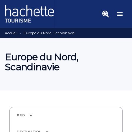
Menu
Recherche
Contenu
menu
Pied De Page
Accueil
•
Europe du Nord, Scandinavie
Europe du Nord,
Scandinavie
arrow_drop_down
PRIX
DESTINATION