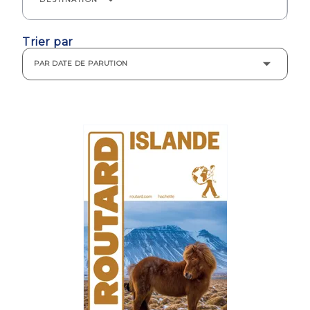
arrow_drop_down
Trier par
PAR DATE DE PARUTION