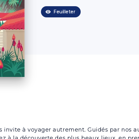
visibility
Feuilleter
s invite à voyager autrement. Guidés par nos a
rez à la découverte des plus beaux lieux, en pr