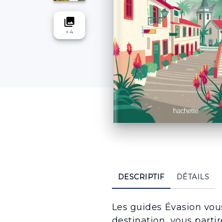
collections
+
4
DESCRIPTIF
DÉTAILS
Les guides Évasion vou
destination, vous parti