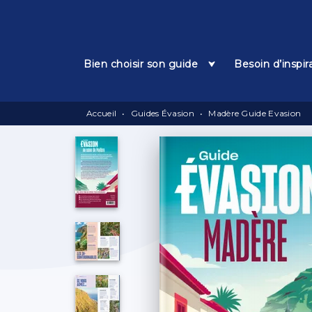
Menu
Recherche
Contenu
Bien choisir son guide
Besoin d’inspir
Accueil
•
Guides Évasion
•
Madère Guide Evasion