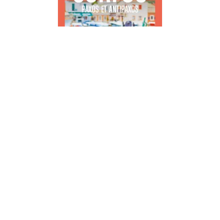
UN GRAND WEEK-END - ETRANGER
Corfou Guide Un Grand Week-end